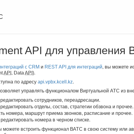
С
ent API для управления 
интеграций с CRM
и
REST API для интеграций
, вы можете 
nt
API
, Data
API
).
тупна по адресу
api.vpbx.kcell.kz
.
озволяет управлять функционалом Виртуальной АТС из вн
 редактировать сотрудников, переадресации.
редактировать отделы, состав, стратегии обзвона и прочее.
ть номера, маршрут приема звонков, расписание и прочее.
 редактировать номера в черном списке.
ы можете встроить функционал ВАТС в свою систему или а