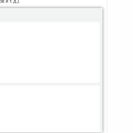
и т. д.).