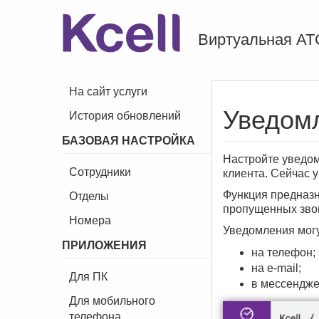
Виртуальная АТ
На сайт услуги
Уведом
История обновлений
БАЗОВАЯ НАСТРОЙКА
Настройте уведо
Сотрудники
клиента. Сейчас 
Функция предназн
Отделы
пропущенных звон
Номера
Уведомления могу
ПРИЛОЖЕНИЯ
на телефон;
на e-mail;
Для ПК
в мессендже
Для мобильного
телефона