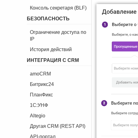
Консоль секретаря (BLF)
БЕЗОПАСНОСТЬ
Ограничение доступа по
IP
История действий
ИНТЕГРАЦИЯ С CRM
amoCRM
Битрикс24
ПланФикс
1C:УНФ
Altegio
Другая CRM (REST API)
API-портал