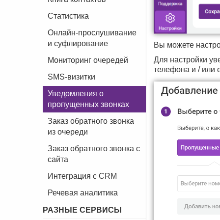
Статистика
Онлайн-прослушивание
и суфлирование
Вы можете настрои
Для настройки ув
Мониторинг очередей
телефона и / или e
SMS-визитки
Уведомления о
пропущенных звонках
Заказ обратного звонка
из очереди
Заказ обратного звонка с
сайта
Интеграция с CRM
Речевая аналитика
РАЗНЫЕ СЕРВИСЫ