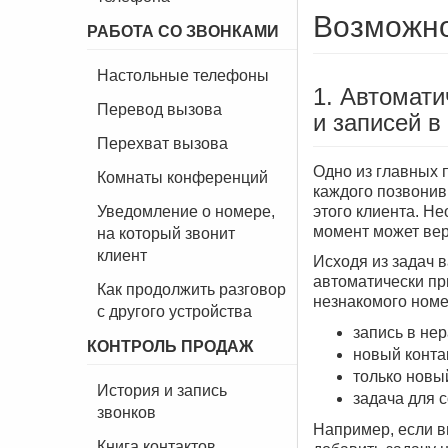
Возможно
РАБОТА СО ЗВОНКАМИ
Настольные телефоны
1. Автомати
Перевод вызова
и записей 
Перехват вызова
Одно из главных 
Комнаты конференций
каждого позвонив
Уведомление о номере,
этого клиента. Н
момент может вер
на который звонит
клиент
Исходя из задач 
автоматически пр
Как продолжить разговор
незнакомого номе
с другого устройства
запись в не
КОНТРОЛЬ ПРОДАЖ
новый контак
только новы
История и запись
задача для с
звонков
Например, если в
Книга контактов