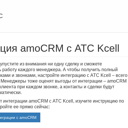
С
ция amoCRM c АТС Kcell
пустите из внимания ни одну сделку и сможете
 работу каждого менеджера. А чтобы получить полный
ками и звонками, настройте интеграцию с АТС Kcell – всего
. Менеджеры тоже оценят выгоды от интеграции – amoCRM
клиента при каждом звонке, а контакты и сделки будут
матически.
ет интеграции amoCRM c АТС Kcell, изучите инструкцию по
тройте ее прямо сейчас:
теграции с amoCRM