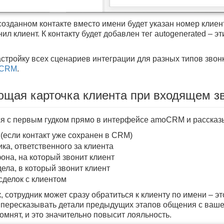
озданном контакте вместо имени будет указан номер клиент
ил клиент. К контакту будет добавлен тег autogenerated – 
стройку всех сценариев интеграции для разных типов звон
oCRM
.
ющая карточка клиента при входящем з
я с первым гудком прямо в интерфейсе amoCRM и рассказ
 (если контакт уже сохранен в CRM)
ка, ответственного за клиента
она, на который звонит клиент
ела, в который звонит клиент
сделок c клиентом
, сотрудник может сразу обратиться к клиенту по имени – э
 пересказывать детали предыдущих этапов общения с вашей
помнят, и это значительно повысит лояльность.