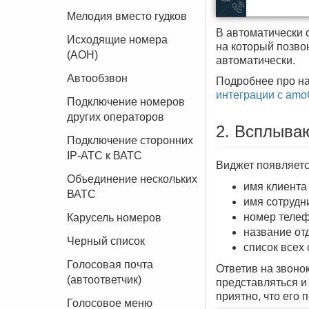
Мелодия вместо гудков
В автоматически с
Исходящие номера
на который позвон
(АОН)
автоматически.
Автообзвон
Подробнее про на
интеграции с am
Подключение номеров
других операторов
2. Всплыва
Подключение сторонних
IP-АТС к ВАТС
Виджет появляетс
Объединение нескольких
имя клиента
ВАТС
имя сотрудни
номер телеф
Карусель номеров
название отд
Черный список
список всех 
Голосовая почта
Ответив на звонок
(автоответчик)
представляться и
приятно, что его 
Голосовое меню