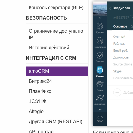
Консоль секретаря (BLF)
БЕЗОПАСНОСТЬ
Ограничение доступа по
IP
История действий
ИНТЕГРАЦИЯ С CRM
amoCRM
Битрикс24
ПланФикс
1C:УНФ
Altegio
Другая CRM (REST API)
API-портал
Если номер еще не